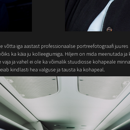
 võtta iga aastast professionaalse portreefotograafi juures k
õiks ka käia ju kolleegiumiga. Hiljem on mida meenutada ja k
 vaja ja vahel ei ole ka võimalik stuudiosse kohapeale minna.
iab kindlasti hea valguse ja tausta ka kohapeal.