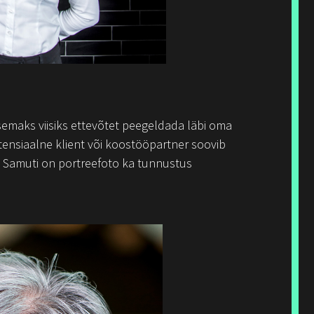
semaks viisiks ettevõtet peegeldada läbi oma
otensiaalne klient või koostööpartner soovib
id. Samuti on portreefoto ka tunnustus