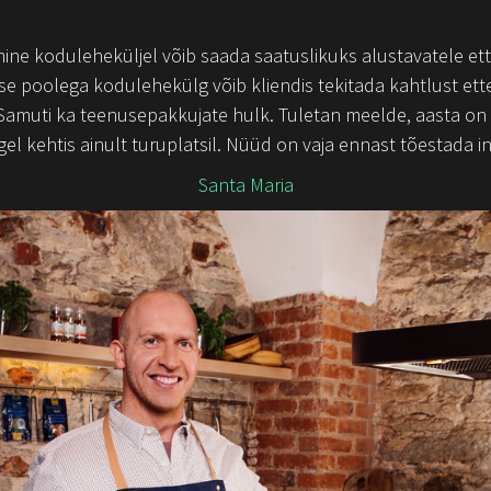
e koduleheküljel võib saada saatuslikuks alustavatele ettev
e poolega kodulehekülg võib kliendis tekitada kahtlust ette
. Samuti ka teenusepakkujate hulk. Tuletan meelde, aasta on 
 kehtis ainult turuplatsil. Nüüd on vaja ennast tõestada in
Santa Maria