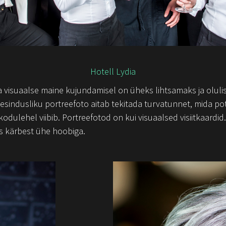
Hotell Lydia
a visuaalse maine kujundamisel on üheks lihtsamaks ja oluli
a esindusliku portreefoto aitab tekitada turvatunnet, mida p
e kodulehel viibib. Portreefotod on kui visuaalsed visiitkaard
s kärbest ühe hoobiga.