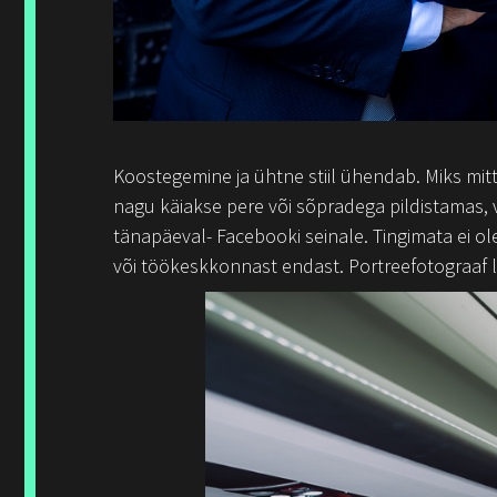
Koostegemine ja ühtne stiil ühendab. Miks mitte
nagu käiakse pere või sõpradega pildistamas, v
tänapäeval- Facebooki seinale. Tingimata ei ole
või töökeskkonnast endast. Portreefotograaf le