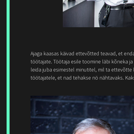
Ajaga kaasas käivad ettevõtted teavad, et end
töötajate. Töötaja esile toomine läbi kõneka j
leida juba esimestel minutitel, mil ta ettevõtt
töötajatele, et nad tehakse nö nähtavaks. Kak