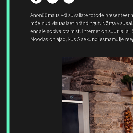
Anonüümsus või suvaliste fotode presenteerimin
mõelnud visuaalset brändingut. Nõrga visuaals
endale sobiva otsimist. Internet on suur ja lai
Möödas on ajad, kus 5 sekundi esmamulje reegel