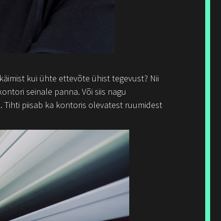
äimist kui ühte ettevõte ühist tegevust? Nii
ontori seinale panna. Või siis nagu
 Tihti piisab ka kontoris olevatest ruumidest